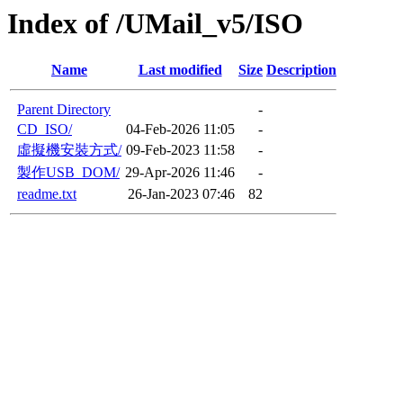
Index of /UMail_v5/ISO
Name
Last modified
Size
Description
Parent Directory
-
CD_ISO/
04-Feb-2026 11:05
-
虛擬機安裝方式/
09-Feb-2023 11:58
-
製作USB_DOM/
29-Apr-2026 11:46
-
readme.txt
26-Jan-2023 07:46
82